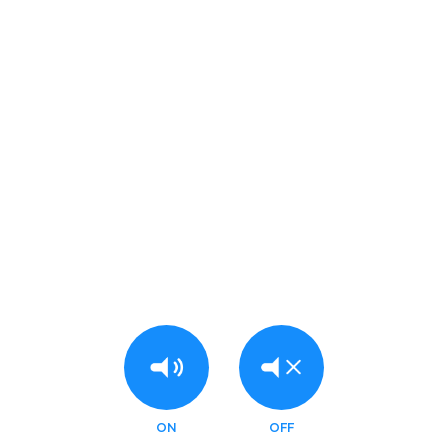
2024.12.17
202
ン
オフライン版(Version 8.9.0)につい
て
ON
OFF