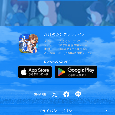
八月のシンデレラナイン
タイトル
八月のシンデレラナイン
ジャンル
野球型青春体験ゲーム
価 格
無料（アイテム課金あり）
対応機種
iOS/Android/DMM GAMES
DOWNLOAD APP
SHARE
プライバシーポリシー