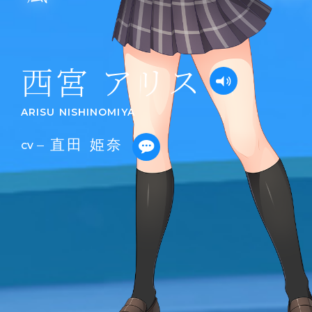
西宮 アリス
ARISU NISHINOMIYA
直田 姫奈
CV