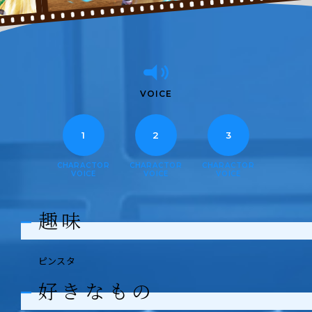
VOICE
1
2
3
CHARACTOR
CHARACTOR
CHARACTOR
VOICE
VOICE
VOICE
趣味
ピンスタ
好きなもの