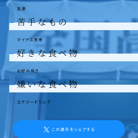
友達
苦手なもの
マイナス思考
好きな食べ物
お好み焼き
嫌いな食べ物
エナジードリンク
この選手をシェアする