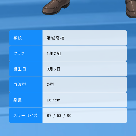
学校
清城高校
クラス
1年C組
誕生日
3月5日
血液型
O型
身長
167cm
スリーサイズ
87 / 63 / 90