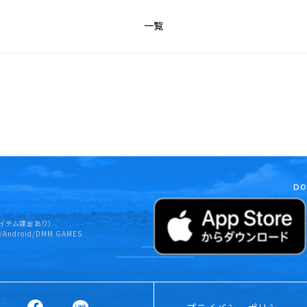
一覧
DO
イテム課金あり）
/Android/DMM GAMES