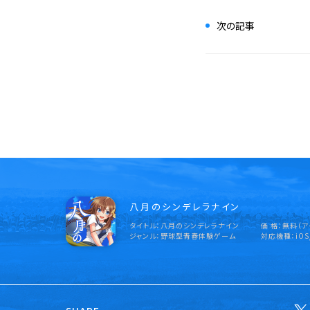
次の記事
八月のシンデレラナイン
タイトル
八月のシンデレラナイン
価 格
無料（ア
ジャンル
野球型青春体験ゲーム
対応機種
iOS