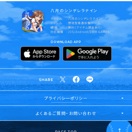
八月のシンデレラナイン
タイトル
八月のシンデレラナイン
ジャンル
野球型青春体験ゲーム
価 格
無料（アイテム課金あり）
対応機種
iOS/Android/DMM GAMES
DOWNLOAD APP
SHARE
プライバシーポリシー
よくあるご質問・お問い合わせ
PAGE TOP