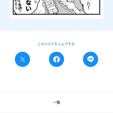
この4コマをシェアする
一覧