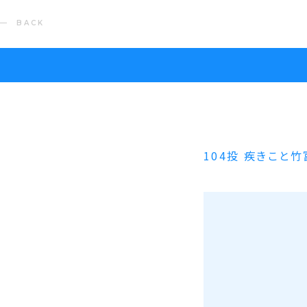
BACK
104投 疾きこと