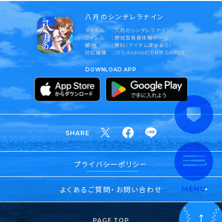
八月のシンデレラナイン
タイトル
八月のシンデレラナイン
ジャンル
野球型青春体験ゲーム
価 格
無料（アイテム課金あり）
対応機種
iOS/Android/DMM GAMES
DOWNLOAD APP
SHARE
プライバシーポリシー
よくあるご質問・お問い合わせ
MENU
PAGE TOP