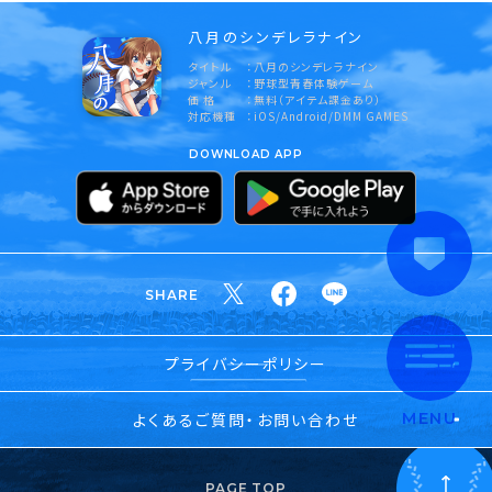
八月のシンデレラナイン
タイトル
八月のシンデレラナイン
ジャンル
野球型青春体験ゲーム
価 格
無料（アイテム課金あり）
対応機種
iOS/Android/DMM GAMES
DOWNLOAD APP
SHARE
プライバシーポリシー
よくあるご質問・お問い合わせ
MENU
PAGE TOP