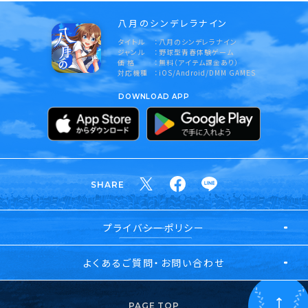
八月のシンデレラナイン
タイトル
八月のシンデレラナイン
ジャンル
野球型青春体験ゲーム
価 格
無料（アイテム課金あり）
対応機種
iOS/Android/DMM GAMES
DOWNLOAD APP
SHARE
プライバシーポリシー
よくあるご質問・お問い合わせ
PAGE TOP