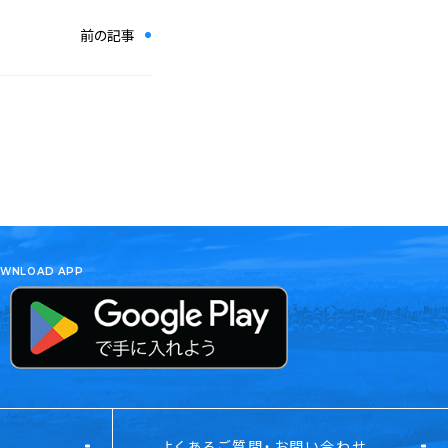
前の記事
WNLOAD APP
よくあるご質問・お問い合わせ