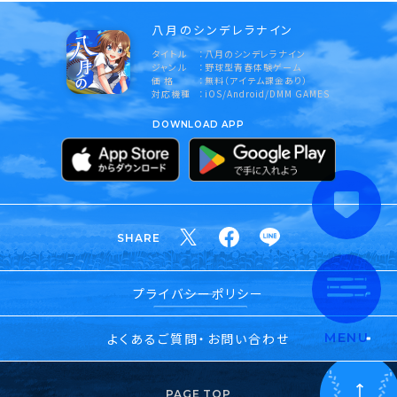
八月のシンデレラナイン
タイトル
八月のシンデレラナイン
ジャンル
野球型青春体験ゲーム
価 格
無料（アイテム課金あり）
対応機種
iOS/Android/DMM GAMES
DOWNLOAD APP
SHARE
プライバシーポリシー
よくあるご質問・お問い合わせ
MENU
PAGE TOP