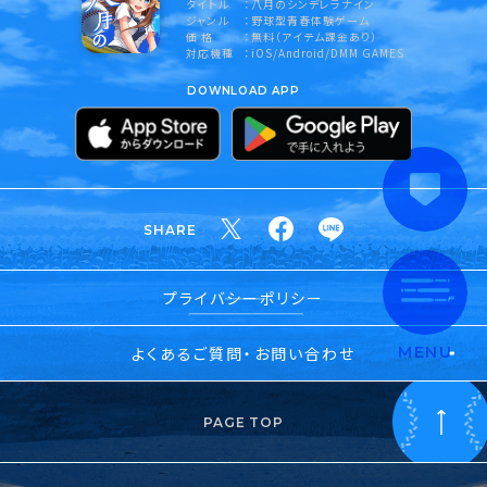
タイトル
八月のシンデレラナイン
ジャンル
野球型青春体験ゲーム
価 格
無料（アイテム課金あり）
対応機種
iOS/Android/DMM GAMES
DOWNLOAD APP
SHARE
プライバシーポリシー
よくあるご質問・お問い合わせ
MENU
PAGE TOP