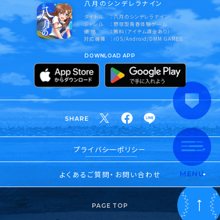
八月のシンデレラナイン
タイトル
八月のシンデレラナイン
ジャンル
野球型青春体験ゲーム
価 格
無料（アイテム課金あり）
対応機種
iOS/Android/DMM GAMES
DOWNLOAD APP
SHARE
プライバシーポリシー
よくあるご質問・お問い合わせ
MENU
PAGE TOP