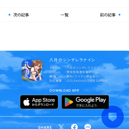
次の記事
一覧
前の記事
八月のシンデレラナイン
タイトル
八月のシンデレラナイン
ジャンル
野球型青春体験ゲーム
価 格
無料（アイテム課金あり）
対応機種
iOS/Android/DMM GAMES
DOWNLOAD APP
SHARE