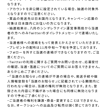
なります。
・アカウントを非公開に設定されている場合、抽選の対象外
となりますのでご注意ください。
・賞品の発送先は日本国内となります。キャンペーン応募の
対象は日本国内にお住いの方になります。
・抽選結果は、八月のシンデレラナイン運営事務局から当選
者の方へのみTwitterのダイレクトメッセージで連絡いたし
ます。
・当選者様への連絡をもって発表とかえさせていただきます。
・プレゼントの配布は11月中旬〜下旬を予定しております。
・フォローを外すと当選の連絡ができなくなりますので、ご注
意ください。
・Twitterの利用に関するご質問やお問い合わせ、応募受付
の確認、当選・落選についてのご質問にはお答えできません。
あらかじめご了承ください。
・「当選のお知らせ」の連絡が不達の場合や、発送手続や個
人情報登録を「当選のお知らせ」に記載されている期限内に
行われない場合は、当選の権利が無効となります。また、登
録された内容に不備があった場合にも同様に無効となりま
すので予めご了承ください。
・ご当選者の権利を譲渡・換金・変更することはできません。
なお、オークションへの出品及び転売は固く禁じております。