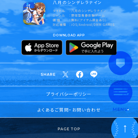
八月のシンデレラナイン
タイトル
八月のシンデレラナイン
ジャンル
野球型青春体験ゲーム
価 格
無料（アイテム課金あり）
対応機種
iOS/Android/DMM GAMES
DOWNLOAD APP
SHARE
プライバシーポリシー
よくあるご質問・お問い合わせ
MENU
PAGE TOP