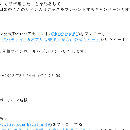
ス｣が初登場したことを記念して、
田姫奈さんのサイン入りグッズをプレゼントするキャンペーンを開
式Twitterアカウント(
@hachinai89
)をフォローし、
「#ハチナイ_西宮アリス登場」を含む公式ツイート
をリツイート
の直筆サインボールをプレゼントいたします。
〜2023年3月24日（金）23:59
ボール…2名様
法＞
//twitter.com/hachinai89
)をフォローする