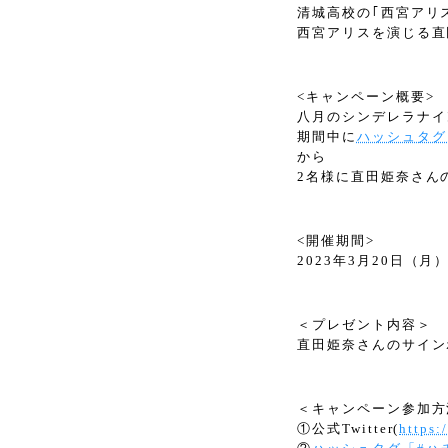
清城高校の｢西宮アリ
西宮アリスを演じる直
<キャンペーン概要>
八月のシンデレラナイン公
期間中に
ハッシュタグ
から
2名様に直田姫奈さん
<開催期間>
2023年3月20日（月）
＜プレゼント内容＞
直田姫奈さんのサイン
＜キャンペーン参加方
①公式Twitter(
https: