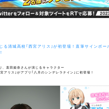
じる清城高校｢西宮アリス｣が初登場！直筆サインボー
！
より、直田姫奈さんが演じるキャラクター
西宮アリス｣がアプリ｢八月のシンデレラナイン｣に初登場！