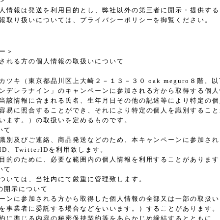
＞
人情報は発送を利用目的とし、弊社以外の第三者に開示・提供する
報取り扱いについては、プライバシーポリシーを御覧ください。
ー＞
される方の個人情報の取扱いについて
ツキ（東京都品川区上大崎２－１３－３０ oak meguro８階。
ンデレラナイン」のキャンペーンに参加される方から取得する個人
当該情報に含まれる氏名、生年月日その他の記述等により特定の個
容易に照合することができ、それにより特定の個人を識別すること
います。）の取扱いを定めるものです。
いて
識別及びご連絡、商品発送などのため、本キャンペーンに参加され
、TwitterIDを利用致します。
目的のために、必要な範囲内の個人情報を利用することがあります
いて
ついては、当社内にて厳重に管理致します。
の開示について
ーンに参加される方から取得した個人情報の全部又は一部の取扱い
を事業者に委託する場合などをいいます。）することがあります。
約に準じる内容の秘密保持契約等をあらかじめ締結するとともに、