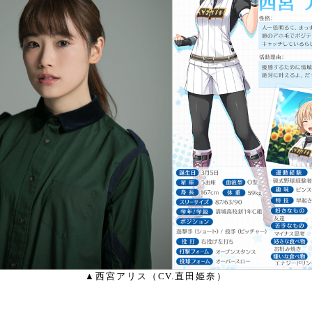
▲西宮アリス（CV.直田姫奈）