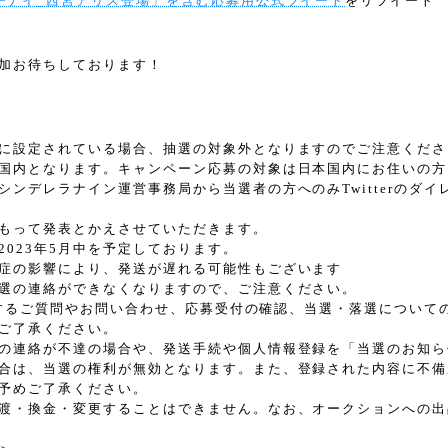
チナイ_西宮アリス登場」を含む応募用公式ツイート
をリツイート
加お待ちしております！
に設定されている場合、抽選の対象外となりますのでご注意くださ
国内となります。キャンペーン応募の対象は日本国内にお住いの方
シンデレラナイン運営事務局から当選者の方へのみTwitterのダ
もって発表とかえさせていただきます。
2023年5月中を予定しております。
症の影響により、発送が遅れる可能性もございます
選の連絡ができなくなりますので、ご注意ください。
用に関するご質問やお問い合わせ、応募受付の確認、当選・落選につい
ご了承ください。
の連絡が不達の場合や、発送手続や個人情報登録を「当選のお知ら
合は、当選の権利が無効となります。また、登録された内容に不備
予めご了承ください。
渡・換金・変更することはできません。なお、オークションへの出