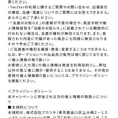
意ください。
・Twitterの利用に関するご質問やお問い合わせ、応募受付
の確認、当選・落選についてのご質問にはお答えできません。
あらかじめご了承ください。
・「当選のお知らせ」の連絡が不達の場合や、発送手続や個
人情報登録を「当選のお知らせ」に記載されている期限内に
行われない場合は、当選の権利が無効となります。また、登
録された内容に不備があった場合にも同様に無効となりま
すので予めご了承ください。
・ご当選者の権利を譲渡・換金・変更することはできません。
なお、オークションへの出品及び転売は固く禁じております。
＜個人情報の取り扱い＞
お客様に入力頂いた個人情報は発送を利用目的とし、弊社
以外の第三者に開示・提供することはありません。 その他お
客様の個人情報取り扱いについては、プライバシーポリシー
を御覧ください。
＜プライバシーポリシー＞
本キャンペーンに参加される方の個人情報の取扱いについ
て
■本規約について
本規約は、株式会社アカツキ（東京都品川区上大崎２－１３
－３０ oak meguro８階。以下「当社」といいます。）が、「八