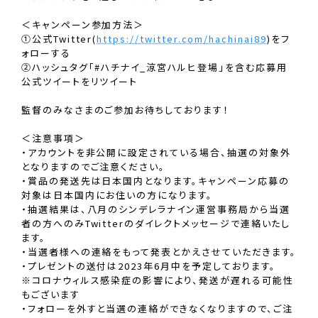
＜キャンペーン参加方法＞
①公式Twitter(
https://twitter.com/hachinai89
)をフ
ォローする
②ハッシュタグ「#ハチナイ_涼宮ハルヒ登場」を含む応募用
公式ツイートをリツイート
監督のみなさまのご参加お待ちしております！
＜注意事項＞
・アカウントを非公開に設定されている場合、抽選の対象外
となりますのでご注意ください。
・賞品の発送先は日本国内となります。キャンペーン応募の
対象は日本国内にお住いの方になります。
・抽選結果は、八月のシンデレラナイン運営事務局から当選
者の方へのみTwitterのダイレクトメッセージで連絡いたし
ます。
・当選者様への連絡をもって発表とかえさせていただきます。
・プレゼントの送付は2023年6月中を予定しております。
※コロナウィルス感染症の影響により、発送が遅れる可能性
もございます
・フォローを外すと当選の連絡ができなくなりますので、ご注