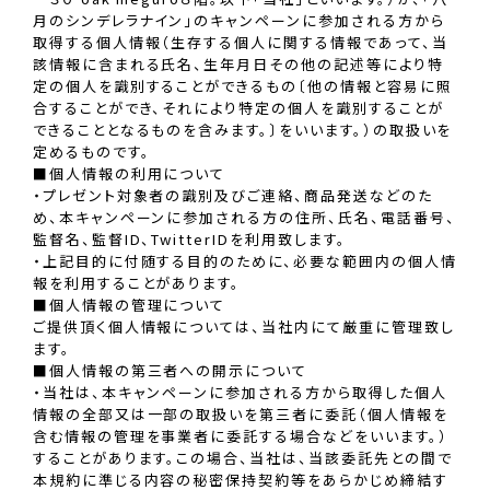
月のシンデレラナイン」のキャンペーンに参加される方から
取得する個人情報（生存する個人に関する情報であって、当
該情報に含まれる氏名、生年月日その他の記述等により特
定の個人を識別することができるもの〔他の情報と容易に照
合することができ、それにより特定の個人を識別することが
できることとなるものを含みます。〕をいいます。）の取扱いを
定めるものです。
■個人情報の利用について
・プレゼント対象者の識別及びご連絡、商品発送などのた
め、本キャンペーンに参加される方の住所、氏名、電話番号、
監督名、監督ID、TwitterIDを利用致します。
・上記目的に付随する目的のために、必要な範囲内の個人情
報を利用することがあります。
■個人情報の管理について
ご提供頂く個人情報については、当社内にて厳重に管理致し
ます。
■個人情報の第三者への開示について
・当社は、本キャンペーンに参加される方から取得した個人
情報の全部又は一部の取扱いを第三者に委託（個人情報を
含む情報の管理を事業者に委託する場合などをいいます。）
することがあります。この場合、当社は、当該委託先との間で
本規約に準じる内容の秘密保持契約等をあらかじめ締結す