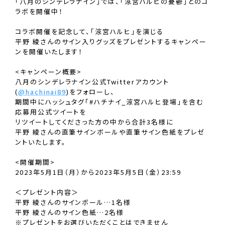
｢八月のシンデレラナイン｣では、｢涼宮ハルヒの憂鬱｣とのコ
ラボを開催中！
コラボ開催を記念して、｢涼宮ハルヒ｣を演じる
平野 綾さんのサイン入りグッズをプレゼントするキャンペー
ンを開催いたします！
<キャンペーン概要>
八月のシンデレラナイン公式Twitterアカウント
(
@hachinai89
)をフォローし、
期間中にハッシュタグ「#ハチナイ_涼宮ハルヒ登場」を含む
応募用公式ツイートを
リツイートしてくださった方の中から合計3名様に
平野 綾さんの直筆サインボールや直筆サイン色紙をプレゼ
ントいたします。
<開催期間>
2023年5月1日（月）から2023年5月5日（金）23:59
＜プレゼント内容＞
平野 綾さんのサインボール…1名様
平野 綾さんのサイン色紙…2名様
※プレゼントをお選びいただくことはできません