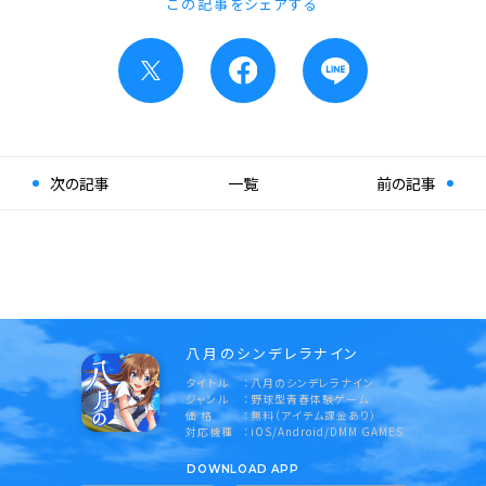
この記事をシェアする
次の記事
一覧
前の記事
八月のシンデレラナイン
タイトル
八月のシンデレラナイン
ジャンル
野球型青春体験ゲーム
価 格
無料（アイテム課金あり）
対応機種
iOS/Android/DMM GAMES
DOWNLOAD APP