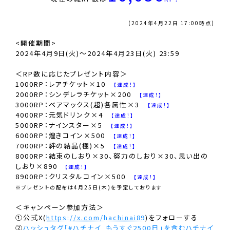
(2024年4月22日 17:00時点)
<開催期間>
2024年4月9日(火)〜2024年4月23日(火) 23:59
＜RP数に応じたプレゼント内容＞
1000RP：レアチケット×10
【達成！】
2000RP：シンデレラチケット×200
【達成！】
3000RP：ベアマックス(超)各属性×3
【達成！】
4000RP：元気ドリンク×4
【達成！】
5000RP：ナインスター×5
【達成！】
6000RP：煌きコイン×500
【達成！】
7000RP：絆の結晶(極)×5
【達成！】
8000RP：結束のしおり×30、努力のしおり×30、思い出の
しおり×890
【達成！】
8900RP：クリスタルコイン×500
【達成！】
※プレゼントの配布は4月25日(木)を予定しております
＜キャンペーン参加方法＞
①公式X(
https://x.com/hachinai89
)をフォローする
②
ハッシュタグ「#ハチナイ_もうすぐ2500日」を含むハチナイ