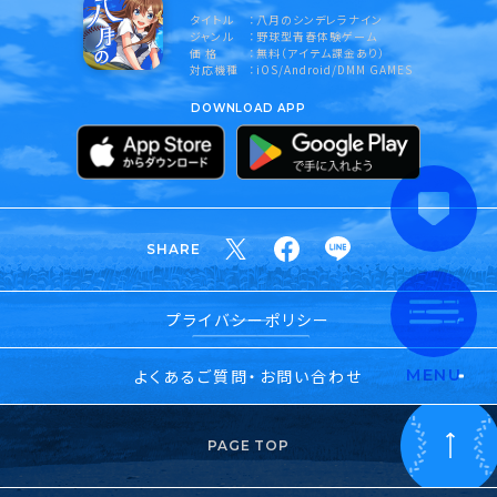
タイトル
八月のシンデレラナイン
ジャンル
野球型青春体験ゲーム
価 格
無料（アイテム課金あり）
対応機種
iOS/Android/DMM GAMES
DOWNLOAD APP
SHARE
プライバシーポリシー
よくあるご質問・お問い合わせ
MENU
PAGE TOP