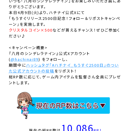
いつも「八月のシンデレラナイン」をお楽しみいただき誠にあ
りがとうございます。
本日4月9日(火)より、ハチナイ公式Xにて
「もうすぐリリース2500日記念！フォロー＆リポストキャンペ
ーン」を実施します。
クリスタルコイン×500
などが貰えるチャンス！ぜひご参加く
ださい♪
<キャンペーン概要>
『八月のシンデレラナイン』公式Xアカウント
(
@hachinai89
) をフォローし、
期間中に
ハッシュタグ「#ハチナイ_もうすぐ2500日」のつい
た公式アカウントの投稿
をリポスト！
総RP数に応じて、ゲーム内アイテムを監督さん全員にプレゼ
ントします。
10,086
現在の総RP数は
RP！