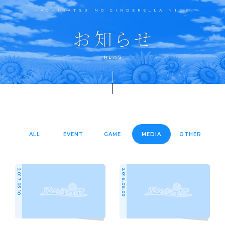
HACHIGATSU NO CINDERELLA NINE
ALL
EVENT
GAME
MEDIA
OTHER
2017.05.10
2016.08.09