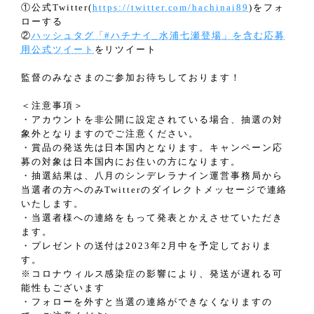
①公式Twitter(
https://twitter.com/hachinai89
)をフォ
ローする
②
ハッシュタグ「#ハチナイ_水浦七瀬登場」を含む応募
用公式ツイート
をリツイート
監督のみなさまのご参加お待ちしております！
＜注意事項＞
・アカウントを非公開に設定されている場合、抽選の対
象外となりますのでご注意ください。
・賞品の発送先は日本国内となります。キャンペーン応
募の対象は日本国内にお住いの方になります。
・抽選結果は、八月のシンデレラナイン運営事務局から
当選者の方へのみTwitterのダイレクトメッセージで連絡
いたします。
・当選者様への連絡をもって発表とかえさせていただき
ます。
・プレゼントの送付は2023年2月中を予定しておりま
す。
※コロナウィルス感染症の影響により、発送が遅れる可
能性もございます
・フォローを外すと当選の連絡ができなくなりますの