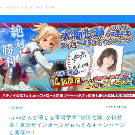
BACK TO NEWS TOP
2023.01.26
OTHER
Lynnさんが演じる帝陽学園｢水浦七瀬｣が初登
場！直筆サインボールがもらえるキャンペーン
も開催中！