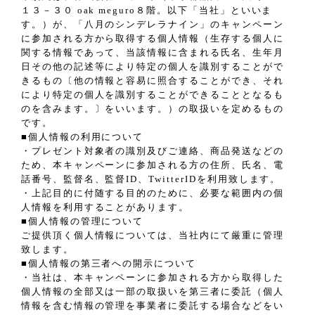
１３－３０ oak meguro８階。以下「当社」といいま
す。）が、「八月のシンデレラナイン」のキャンペーン
に参加される方から取得する個人情報（生存する個人に
関する情報であって、当該情報に含まれる氏名、生年月
日その他の記述等により特定の個人を識別することがで
きるもの〔他の情報と容易に照合することができ、それ
により特定の個人を識別することができることとなるも
のを含みます。〕をいいます。）の取扱いを定めるもの
です。
■個人情報の利用について
・プレゼント対象者の識別及びご連絡、商品発送などの
ため、本キャンペーンに参加される方の住所、氏名、電
話番号、監督名、監督ID、TwitterIDを利用致します。
・上記目的に付随する目的のために、必要な範囲内の個
人情報を利用することがあります。
■個人情報の管理について
ご提供頂く個人情報については、当社内にて厳重に管理
致します。
■個人情報の第三者への開示について
・当社は、本キャンペーンに参加される方から取得した
個人情報の全部又は一部の取扱いを第三者に委託（個人
情報を含む情報の管理を事業者に委託する場合などをい