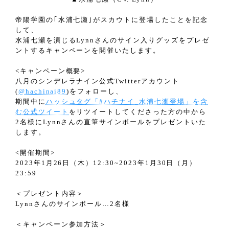
帝陽学園の｢水浦七瀬｣がスカウトに登場したことを記念
して、
水浦七瀬を演じるLynnさんのサイン入りグッズをプレゼ
ントするキャンペーンを開催いたします。
<キャンペーン概要>
八月のシンデレラナイン公式Twitterアカウント
(
@hachinai89
)をフォローし、
期間中に
ハッシュタグ「#ハチナイ_水浦七瀬登場」を含
む公式ツイート
をリツイートしてくださった方の中から
2名様にLynnさんの直筆サインボールをプレゼントいた
します。
<開催期間>
2023年1月26日（木）12:30~2023年1月30日（月）
23:59
＜プレゼント内容＞
Lynnさんのサインボール…2名様
＜キャンペーン参加方法＞