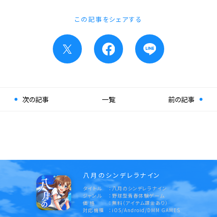
この記事をシェアする
次の記事
一覧
前の記事
八月のシンデレラナイン
タイトル
八月のシンデレラナイン
ジャンル
野球型青春体験ゲーム
価 格
無料（アイテム課金あり）
対応機種
iOS/Android/DMM GAMES