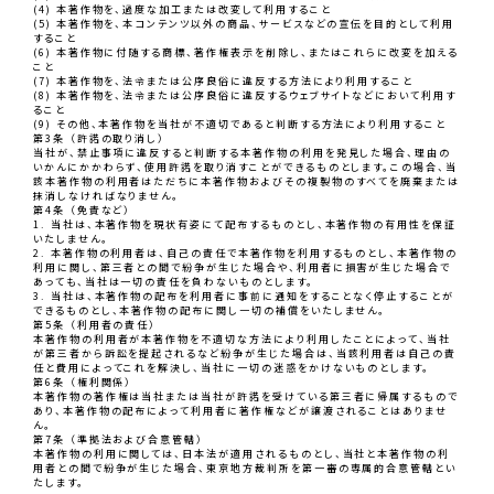
(4) 本著作物を、過度な加工または改変して利用すること
(5) 本著作物を、本コンテンツ以外の商品、サービスなどの宣伝を目的として利用
すること
(6) 本著作物に付随する商標、著作権表示を削除し、またはこれらに改変を加える
こと
(7) 本著作物を、法令または公序良俗に違反する方法により利用すること
(8) 本著作物を、法令または公序良俗に違反するウェブサイトなどにおいて利用す
ること
(9) その他、本著作物を当社が不適切であると判断する方法により利用すること
第3条 （許諾の取り消し）
当社が、禁止事項に違反すると判断する本著作物の利用を発見した場合、理由の
いかんにかかわらず、使用許諾を取り消すことができるものとします。この場合、当
該本著作物の利用者はただちに本著作物およびその複製物のすべてを廃棄または
抹消しなければなりません。
第4条 （免責など）
1. 当社は、本著作物を現状有姿にて配布するものとし、本著作物の有用性を保証
いたしません。
2. 本著作物の利用者は、自己の責任で本著作物を利用するものとし、本著作物の
利用に関し、第三者との間で紛争が生じた場合や、利用者に損害が生じた場合で
あっても、当社は一切の責任を負わないものとします。
3. 当社は、本著作物の配布を利用者に事前に通知をすることなく停止することが
できるものとし、本著作物の配布に関し一切の補償をいたしません。
第5条 （利用者の責任）
本著作物の利用者が本著作物を不適切な方法により利用したことによって、当社
が第三者から訴訟を提起されるなど紛争が生じた場合は、当該利用者は自己の責
任と費用によってこれを解決し、当社に一切の迷惑をかけないものとします。
第6条 （権利関係）
本著作物の著作権は当社または当社が許諾を受けている第三者に帰属するもので
あり、本著作物の配布によって利用者に著作権などが譲渡されることはありませ
ん。
第7条 （準拠法および合意管轄）
本著作物の利用に関しては、日本法が適用されるものとし、当社と本著作物の利
用者との間で紛争が生じた場合、東京地方裁判所を第一審の専属的合意管轄とい
たします。