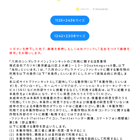
1125×2436サイズ
1242×2208サイズ
※ボタンを押下した先で、画像を長押しもしくは右クリックし｢名前をつけて画像を
保存｣をお願いします。
｢八月のシンデレラナイン｣ファンキットのご利用に関する注意事項
株式会社アカツキ（東京都品川区上大崎２－１３－３０oakmeguro８階。以下
「当社」といいます。）は、｢八月のシンデレラナイン｣ファンキットに関する著作物の
利用を以下の条件（以下「本条件」といいます）にしたがって非独占的に許諾しま
す。
本公式サイトでファンキットとして配布している著作物（以下「本著作物」といいま
す）を、ダウンロードし、ホームページやブログ、ソーシャル・ネットワーキング・サー
ビス（SNS）などの外部サイトに掲載するなどして利用する場合は、以下に記載する
本条件をよくお読みになり、すべてに同意されたうえで行ってください。
未成年の方は本条件を保護者の方に確認していただき、保護者の同意を得たうえ
で利用してください。本条件に同意できない方および保護者の同意を得ていない未
成年の方による本著作物のダウンロードはご遠慮ください。第1条 （本著作物）
利用できる本著作物は以下のとおりとし、本著作物以外の本コンテンツに関する著
作物を外部のサイトに掲載・転用することはできません。
・ファンキット（Twitterアイコン、Twitterヘッダー画像、スマートフォン用壁紙）
第2条 （禁止事項）
以下に記載する事項を禁止いたします。
(1) 本著作物を、第三者に譲渡・売買・貸与すること
(2) 本著作物を、商用または営利目的で利用すること
(3) 本著作物を、当社および第三者への誹謗・中傷を目的として利用すること